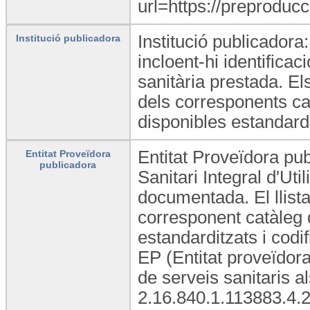
url=https://preproducc
Institució publicadora
Institució publicadora
incloent-hi identificac
sanitària prestada. El
dels corresponents ca
disponibles estandardit
Entitat Proveïdora pu
Entitat Proveïdora
publicadora
Sanitari Integral d'Uti
documentada. El llista
corresponent catàleg 
estandarditzats i codif
EP (Entitat proveïdora
de serveis sanitaris 
2.16.840.1.113883.4.