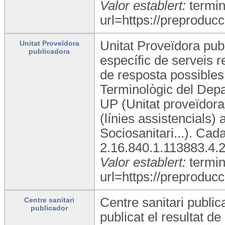
Valor establert:
termin
url=https://preproducc
Unitat Proveïdora publ
Unitat Proveïdora
publicadora
específic de serveis r
de resposta possibles 
Terminològic del Depa
UP (Unitat proveïdora)
(línies assistencials)
Sociosanitari...). Ca
2.16.840.1.113883.4.
Valor establert:
termin
url=https://preproducc
Centre sanitari public
Centre sanitari
publicador
publicat el resultat d