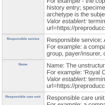
For example - the copy
history entry; specimen
archetype is the subje
Valor establert:
termin
url=https://preproducc
Responsible service: 
Responsible service
For example: a compan
group, payer/insurer,
Name: The unstructure
Name
For example: 'Royal C
Valor establert:
termin
url=https://preproducc
Responsible care unit
Responsible care unit
For example: a compan