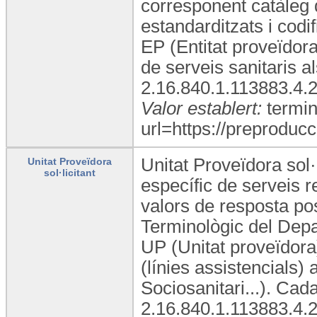
corresponent catàleg 
estandarditzats i codif
EP (Entitat proveïdora
de serveis sanitaris 
2.16.840.1.113883.4.
Valor establert:
termin
url=https://preproducc
Unitat Proveïdora sol·
Unitat Proveïdora
sol·licitant
específic de serveis re
valors de resposta pos
Terminològic del Depa
UP (Unitat proveïdora)
(línies assistencials)
Sociosanitari...). Ca
2.16.840.1.113883.4.