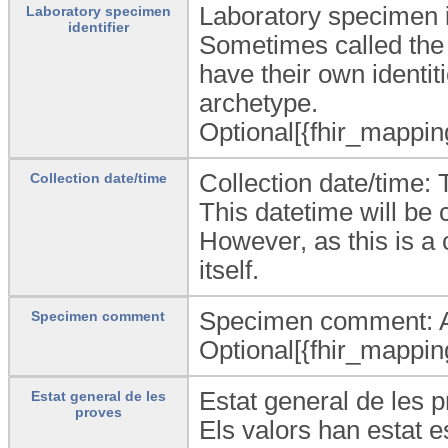
Laboratory specimen id
Laboratory specimen
identifier
Sometimes called the 
have their own identit
archetype.
Optional[{fhir_mappin
Collection date/time: 
Collection date/time
This datetime will b
However, as this is a c
itself.
Specimen comment: Add
Specimen comment
Optional[{fhir_mappi
Estat general de les p
Estat general de les
proves
Els valors han estat 