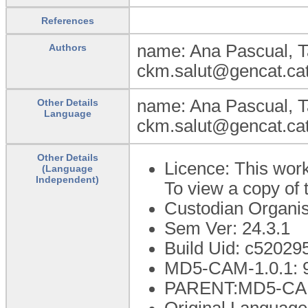
References
name: Ana Pascual, Ta
Authors
ckm.salut@gencat.cat
name: Ana Pascual, Ta
Other Details
Language
ckm.salut@gencat.cat
Other Details
Licence: This work
(Language
Independent)
To view a copy of t
Custodian Organis
Sem Ver: 24.3.1
Build Uid: c5202
MD5-CAM-1.0.1: 
PARENT:MD5-CA
Original Language