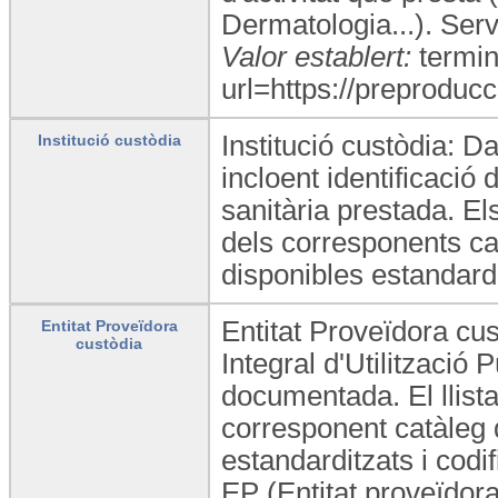
Dermatologia...). Ser
Valor establert:
termin
url=https://preproducc
Institució custòdia: D
Institució custòdia
incloent identificació 
sanitària prestada. El
dels corresponents ca
disponibles estandardit
Entitat Proveïdora cus
Entitat Proveïdora
custòdia
Integral d'Utilització
documentada. El llista
corresponent catàleg 
estandarditzats i codif
EP (Entitat proveïdora