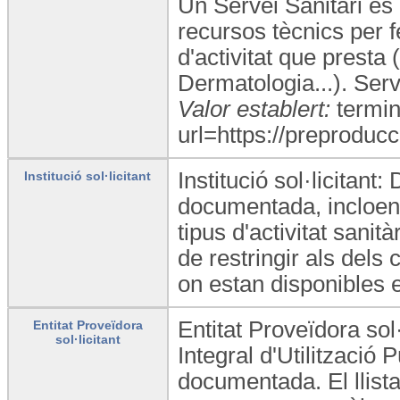
Un Servei Sanitari és 
recursos tècnics per fe
d'activitat que presta
Dermatologia...). Ser
Valor establert:
termin
url=https://preproducc
Institució sol·licitant:
Institució sol·licitant
documentada, incloent i
tipus d'activitat sani
de restringir als del
on estan disponibles e
Entitat Proveïdora sol
Entitat Proveïdora
sol·licitant
Integral d'Utilització 
documentada. El llista