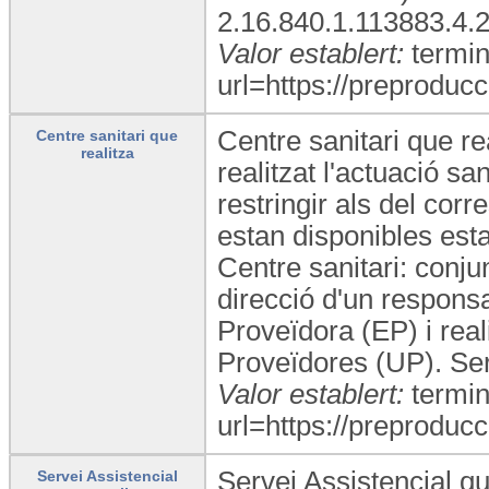
2.16.840.1.113883.4.
Valor establert:
termin
url=https://preproducc
Centre sanitari que re
Centre sanitari que
realitza
realitzat l'actuació s
restringir als del co
estan disponibles esta
Centre sanitari: conju
direcció d'un responsa
Proveïdora (EP) i rea
Proveïdores (UP). Ser
Valor establert:
termin
url=https://preproducc
Servei Assistencial que
Servei Assistencial