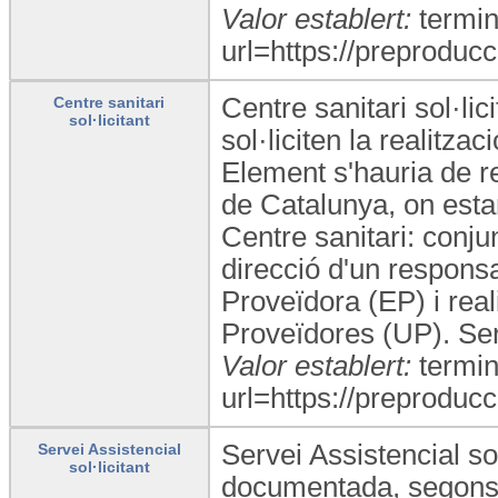
Valor establert:
termin
url=https://preproducc
Centre sanitari sol·li
Centre sanitari
sol·licitant
sol·liciten la realitza
Element s'hauria de r
de Catalunya, on estan
Centre sanitari: conju
direcció d'un responsa
Proveïdora (EP) i rea
Proveïdores (UP). Ser
Valor establert:
termin
url=https://preproducc
Servei Assistencial sol
Servei Assistencial
sol·licitant
documentada, segons la