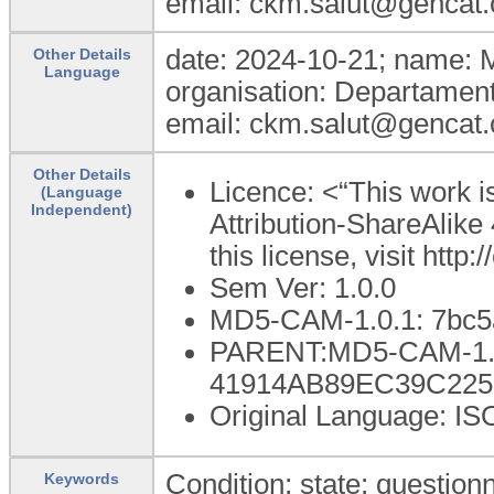
email: ckm.salut@gencat.
date: 2024-10-21; name: 
Other Details
Language
organisation: Departament
email: ckm.salut@gencat.
Other Details
Licence: <“This work 
(Language
Independent)
Attribution-ShareAlike 
this license, visit htt
Sem Ver: 1.0.0
MD5-CAM-1.0.1: 7bc
PARENT:MD5-CAM-1.0
41914AB89EC39C225
Original Language: IS
Condition; state; questionn
Keywords