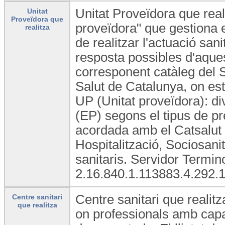
Unitat Proveïdora que reali
Unitat
Proveïdora que
proveïdora" que gestiona e
realitza
de realitzar l'actuació san
resposta possibles d'aques
corresponent catàleg del 
Salut de Catalunya, on est
UP (Unitat proveïdora): di
(EP) segons el tipus de pre
acordada amb el Catsalut 
Hospitalització, Sociosani
sanitaris. Servidor Termi
2.16.840.1.113883.4.292.1
Centre sanitari que realitz
Centre sanitari
que realitza
on professionals amb capac