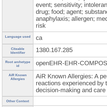
event; sensitivity; intoleran
drug; food; agent; subst
anaphylaxis; allergen; me
risk
ca
Language used
1380.167.285
Citeable
Identifier
openEHR-EHR-COMPOSITI
Root archetype
id
AiR Known Allergies: A pe
AiR Known
Allergies
reactions experienced by t
decision-making and care 
Other Context