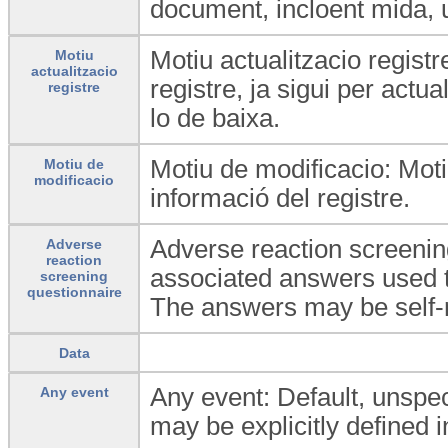
document, incloent mida, ur
Motiu actualitzacio registre
Motiu
actualitzacio
registre, ja sigui per actua
registre
lo de baixa.
Motiu de modificacio: Motiu
Motiu de
modificacio
informació del registre.
Adverse reaction screenin
Adverse
reaction
associated answers used t
screening
questionnaire
The answers may be self-
Data
Any event: Default, unspeci
Any event
may be explicitly defined i