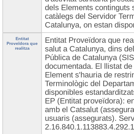
dels Elements continguts s
catàlegs del Servidor Ter
Catalunya, on estan dispon
Entitat Proveïdora que rea
Entitat
Proveïdora que
salut a Catalunya, dins del
realitza
Pública de Catalunya (SISC
documentada. El llistat de
Element s'hauria de restri
Terminològic del Departam
disponibles estandarditzats
EP (Entitat proveïdora): e
amb el Catsalut (assegurad
usuaris (assegurats). Ser
2.16.840.1.113883.4.292.1