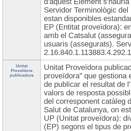
d'aquest Element s'hauria 
Servidor Terminològic del
estan disponibles estandard
EP (Entitat proveïdora): e
amb el Catsalut (assegurad
usuaris (assegurats). Ser
2.16.840.1.113883.4.292.1
Unitat Proveïdora publicad
Unitat
Proveïdora
proveïdora" que gestiona e
publicadora
de publicar el resultat de 
valors de resposta possibl
del corresponent catàleg 
Salut de Catalunya, on est
UP (Unitat proveïdora): di
(EP) segons el tipus de pre