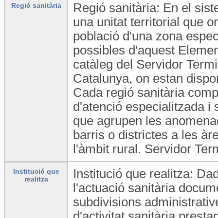
Regió sanitària: En el sist
Regió sanitària
una unitat territorial que o
població d'una zona específ
possibles d'aquest Element
catàleg del Servidor Term
Catalunya, on estan dispon
Cada regió sanitària compt
d'atenció especialitzada i 
que agrupen les anomenad
barris o districtes a les 
l'àmbit rural. Servidor Te
Institució que realitza: Dad
Institució que
realitza
l'actuació sanitària documen
subdivisions administrative
d'activitat sanitària prest