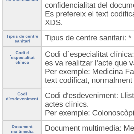
confidencialitat del docu
Es prefereix el text codifi
XDS.
Tipus de centre sanitari: *
Tipus de centre
sanitari
Codi d´especialitat clínica
Codi d
´especialitat
es va realitzar l'acte que 
clínica
Per exemple: Medicina Fami
text codificat, normalment 
Codi d'esdeveniment: Llist
Codi
d'esdeveniment
actes clínics.
Per exemple: Colonoscòpi
Document multimedia: Met
Document
multimedia