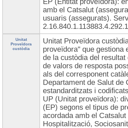
EP (Entitat proveïdora): e
amb el Catsalut (assegurad
usuaris (assegurats). Ser
2.16.840.1.113883.4.292.1
Unitat Proveïdora custòdia
Unitat
Proveïdora
proveïdora" que gestiona e
custòdia
de la custòdia del resultat
de valors de resposta poss
als del corresponent catàl
Departament de Salut de C
estandarditzats i codificats
UP (Unitat proveïdora): di
(EP) segons el tipus de pre
acordada amb el Catsalut 
Hospitalització, Sociosani