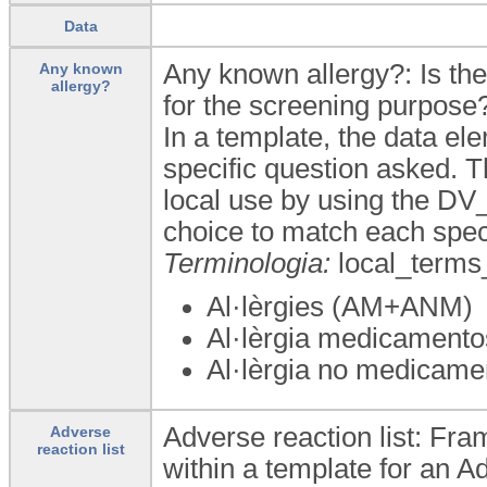
Data
Any known allergy?: Is the
Any known
allergy?
for the screening purpose
In a template, the data e
specific question asked. 
local use by using the 
choice to match each spec
Terminologia:
local_terms
Al·lèrgies (AM+ANM)
Al·lèrgia medicament
Al·lèrgia no medicam
Adverse reaction list: Fra
Adverse
reaction list
within a template for an Ad