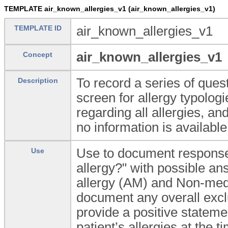
TEMPLATE air_known_allergies_v1 (air_known_allergies_v1)
TEMPLATE ID
air_known_allergies_v1
air_known_allergies_v1
Concept
To record a series of ques
Description
screen for allergy typolog
regarding all allergies, an
no information is available
Use to document response
Use
allergy?" with possible a
allergy (AM) and Non-medic
document any overall excl
provide a positive stateme
patient’s allergies at the t