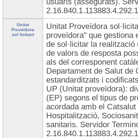
usuaris (assegurats). Ser
2.16.840.1.113883.4.292.1
Unitat Proveïdora sol·licit
Unitat
Proveïdora
proveïdora" que gestiona e
sol·licitant
de sol·licitar la realitzaci
de valors de resposta poss
als del corresponent catàl
Departament de Salut de C
estandarditzats i codificats
UP (Unitat proveïdora): di
(EP) segons el tipus de pre
acordada amb el Catsalut 
Hospitalització, Sociosani
sanitaris. Servidor Termi
2.16.840.1.113883.4.292.1