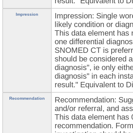
result." Equivalent to
Impression: Single word
Impression
likely condition or diag
This data element has 
one differential diagno
SNOMED CT is preferre
should be considered as
diagnosis", ie only eith
diagnosis" in each ins
result." Equivalent to
Recommendation: Sugges
Recommendation
and/or referral, and ass
This data element has 0
recommendation. Formal