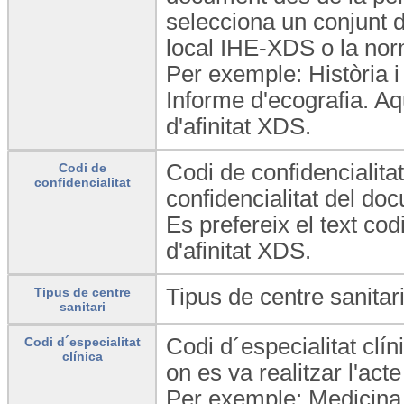
selecciona un conjunt d
local IHE-XDS o la nor
Per exemple: Història 
Informe d'ecografia. Aq
d'afinitat XDS.
Codi de confidencialitat
Codi de
confidencialitat
confidencialitat del d
Es prefereix el text co
d'afinitat XDS.
Tipus de centre sanitari
Tipus de centre
sanitari
Codi d´especialitat clín
Codi d´especialitat
clínica
on es va realitzar l'act
Per exemple: Medicina F