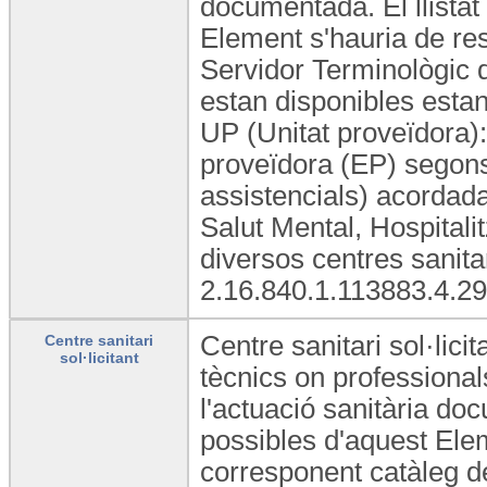
documentada. El llistat
Element s'hauria de res
Servidor Terminològic 
estan disponibles estand
UP (Unitat proveïdora): 
proveïdora (EP) segons 
assistencials) acordad
Salut Mental, Hospitalit
diversos centres sanit
2.16.840.1.113883.4.29
Centre sanitari sol·licit
Centre sanitari
sol·licitant
tècnics on professionals
l'actuació sanitària doc
possibles d'aquest Elem
corresponent catàleg d