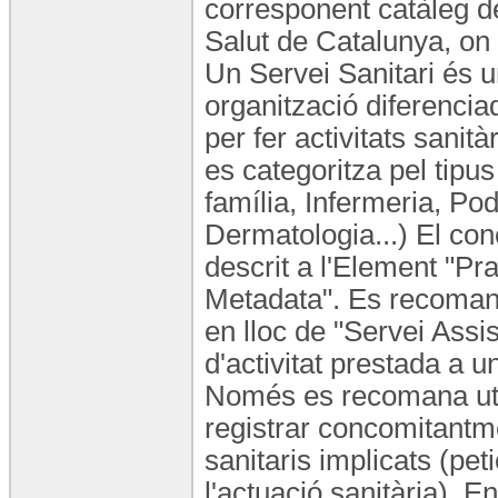
corresponent catàleg d
Salut de Catalunya, on 
Un Servei Sanitari és u
organització diferencia
per fer activitats sanità
es categoritza pel tipus
família, Infermeria, Po
Dermatologia...) El con
descrit a l'Element "Pr
Metadata". Es recomana 
en lloc de "Servei Assis
d'activitat prestada a u
Només es recomana util
registrar concomitantmen
sanitaris implicats (pet
l'actuació sanitària). E