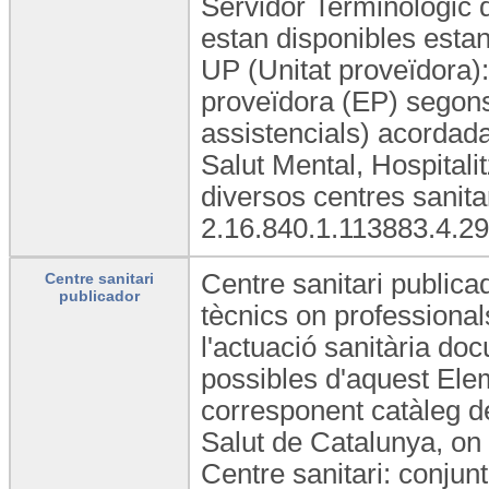
Servidor Terminològic 
estan disponibles estand
UP (Unitat proveïdora): 
proveïdora (EP) segons 
assistencials) acordad
Salut Mental, Hospitalit
diversos centres sanit
2.16.840.1.113883.4.29
Centre sanitari publicad
Centre sanitari
publicador
tècnics on professional
l'actuació sanitària doc
possibles d'aquest Elem
corresponent catàleg d
Salut de Catalunya, on 
Centre sanitari: conjunt