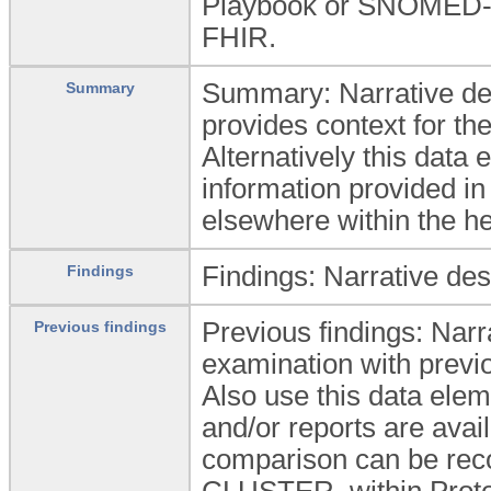
Playbook or SNOMED-CT
FHIR.
Summary: Narrative descr
Summary
provides context for the
Alternatively this data 
information provided in
elsewhere within the he
Findings: Narrative desc
Findings
Previous findings: Narr
Previous findings
examination with previo
Also use this data elem
and/or reports are avai
comparison can be reco
CLUSTER, within Proto