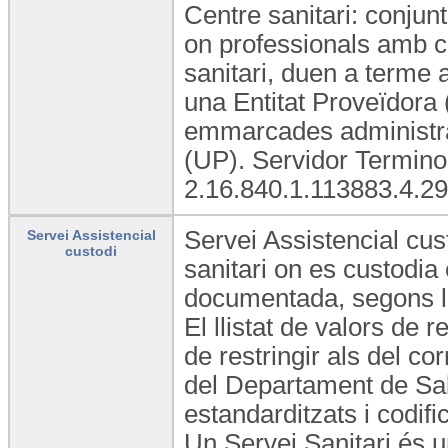
Centre sanitari: conjunt
on professionals amb ca
sanitari, duen a terme a
una Entitat Proveïdora (
emmarcades administra
(UP). Servidor Termino
2.16.840.1.113883.4.29
Servei Assistencial cus
Servei Assistencial
custodi
sanitari on es custodia 
documentada, segons la 
El llistat de valors de
de restringir als del c
del Departament de Sal
estandarditzats i codifi
Un Servei Sanitari és u