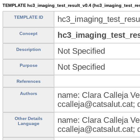
TEMPLATE hc3_imaging_test_result_v0.4 (hc3_imaging_test_res
TEMPLATE ID
hc3_imaging_test_resu
hc3_imaging_test_res
Concept
Not Specified
Description
Not Specified
Purpose
References
name: Clara Calleja Veg
Authors
ccalleja@catsalut.cat;
name: Clara Calleja Veg
Other Details
Language
ccalleja@catsalut.cat;