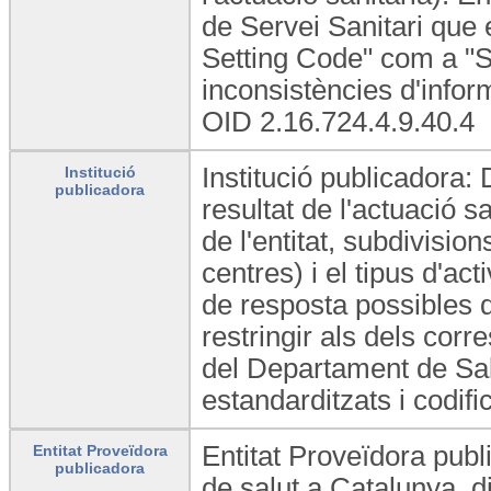
de Servei Sanitari que e
Setting Code" com a "Se
inconsistències d'info
OID 2.16.724.4.9.40.4
Institució publicadora: 
Institució
publicadora
resultat de l'actuació s
de l'entitat, subdivisio
centres) i el tipus d'act
de resposta possibles 
restringir als dels cor
del Departament de Sal
estandarditzats i codifi
Entitat Proveïdora publ
Entitat Proveïdora
publicadora
de salut a Catalunya, di