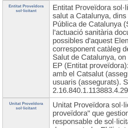
Entitat Proveïdora sol·
Entitat Proveïdora
sol·licitant
salut a Catalunya, dins 
Pública de Catalunya (SI
l'actuació sanitària doc
possibles d'aquest Elem
corresponent catàleg d
Salut de Catalunya, on 
EP (Entitat proveïdora)
amb el Catsalut (assegu
usuaris (assegurats). 
2.16.840.1.113883.4.29
Unitat Proveïdora sol·li
Unitat Proveïdora
sol·licitant
proveïdora" que gestion
responsable de sol·licita