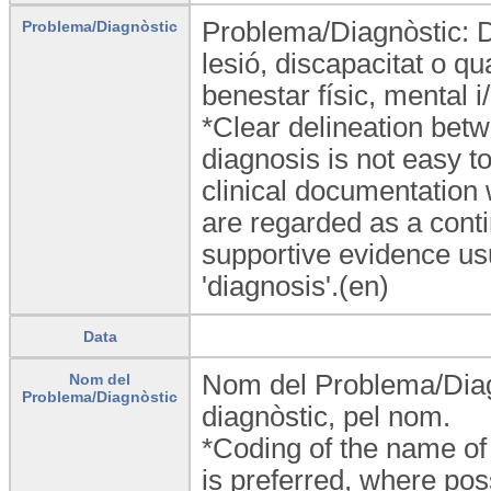
Problema/Diagnòstic: De
Problema/Diagnòstic
lesió, discapacitat o qu
benestar físic, mental i
*Clear delineation bet
diagnosis is not easy t
clinical documentation 
are regarded as a conti
supportive evidence usu
'diagnosis'.(en)
Data
Nom del Problema/Diagn
Nom del
Problema/Diagnòstic
diagnòstic, pel nom.
*Coding of the name of
is preferred, where pos