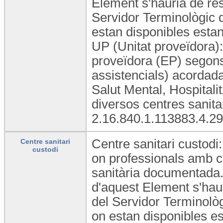
Element s'hauria de res
Servidor Terminològic 
estan disponibles estand
UP (Unitat proveïdora): 
proveïdora (EP) segons 
assistencials) acordad
Salut Mental, Hospitalit
diversos centres sanit
2.16.840.1.113883.4.29
Centre sanitari custodi:
Centre sanitari
custodi
on professionals amb ca
sanitària documentada. 
d'aquest Element s'haur
del Servidor Terminolò
on estan disponibles est