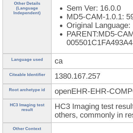
Other Details
Sem Ver: 16.0.0
(Language
Independent)
MD5-CAM-1.0.1: 5
Original Language:
PARENT:MD5-CAM-
005501C1FA493A4
ca
Language used
1380.167.257
Citeable Identifier
openEHR-EHR-COMPOS
Root archetype id
HC3 Imaging test resul
HC3 Imaging test
result
others, commonly in re
Other Context