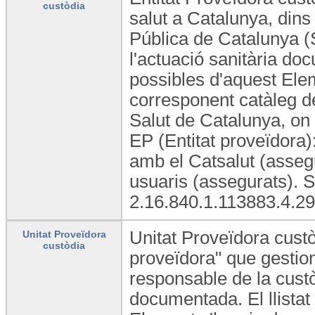
custòdia
salut a Catalunya, dins 
Pública de Catalunya (S
l'actuació sanitària doc
possibles d'aquest Elem
corresponent catàleg d
Salut de Catalunya, on 
EP (Entitat proveïdora)
amb el Catsalut (assegu
usuaris (assegurats). 
2.16.840.1.113883.4.29
Unitat Proveïdora custò
Unitat Proveïdora
custòdia
proveïdora" que gestion
responsable de la custòd
documentada. El llistat