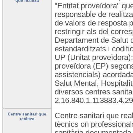
que realitza
"Entitat proveïdora" qu
responsable de realitzar
de valors de resposta 
restringir als del corr
Departament de Salut d
estandarditzats i codifi
UP (Unitat proveïdora): 
proveïdora (EP) segons 
assistencials) acordad
Salut Mental, Hospitalit
diversos centres sanit
2.16.840.1.113883.4.29
Centre sanitari que real
Centre sanitari que
realitza
tècnics on professional
sanitària documentada. 