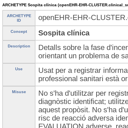
ARCHETYPE Sospita clínica (openEHR-EHR-CLUSTER.clinical_su
ARCHETYPE
openEHR-EHR-CLUSTER.cli
ID
Sospita clínica
Concept
Detalls sobre la fase d'ince
Description
orientant un problema de sa
Usat per a registrar informa
Use
professional sanitari està o
No s'ha d'utilitzar per regis
Misuse
diagnòstic identificat; uti
aquest propòsit. No s'ha d'uti
risc de reacció adversa identi
EVALUATION.adverse_reacti