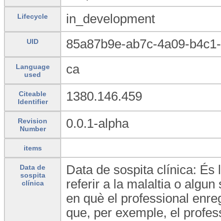
in_development
Lifecycle
85a87b9e-ab7c-4a09-b4c1-
UID
ca
Language
used
1380.146.459
Citeable
Identifier
0.0.1-alpha
Revision
Number
items
Data de sospita clínica: És 
Data de
sospita
referir a la malaltia o alg
clínica
en què el professional enreg
que, per exemple, el profes