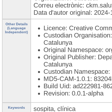
Correu electrònic: ckm.sal
Data d'autor original: 2024
Other Details
Licence: Creative Commo
(Language
Independent)
Custodian Organisation:
Catalunya
Original Namespace: org
Original Publisher: Depa
Catalunya
Custodian Namespace: o
MD5-CAM-1.0.1: 832
Build Uid: ad222981-86
Revision: 0.0.1-alpha
sospita, clínica
Keywords