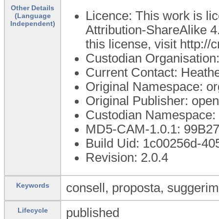
Other Details
Licence: This work is 
(Language
Independent)
Attribution-ShareAlike 4
this license, visit http:
Custodian Organisatio
Current Contact: Heathe
Original Namespace: or
Original Publisher: op
Custodian Namespace: 
MD5-CAM-1.0.1: 99B
Build Uid: 1c00256d-4
Revision: 2.0.4
consell, proposta, suggeri
Keywords
published
Lifecycle