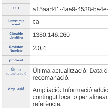
a15aad41-4ae9-4588-be4e-
UID
ca
Language
used
1380.146.260
Citeable
Identifier
2.0.4
Revision
Number
protocol
Última actualització: Data d
Última
actualització
recomanació.
Ampliació: Informació addi
Ampliació
contingut local o per aline
referència.