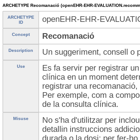
ARCHETYPE Recomanació (openEHR-EHR-EVALUATION.recomme
ARCHETYPE
openEHR-EHR-EVALUATIO
ID
Recomanació
Concept
Un suggeriment, consell o p
Description
Es fa servir per registrar u
Use
clínica en un moment determi
registrar una recomanació,
Per exemple, com a compone
de la consulta clínica.
No s'ha d'utilitzar per incl
Misuse
detallin instruccions addici
durada o la dosi; per fer-ho,