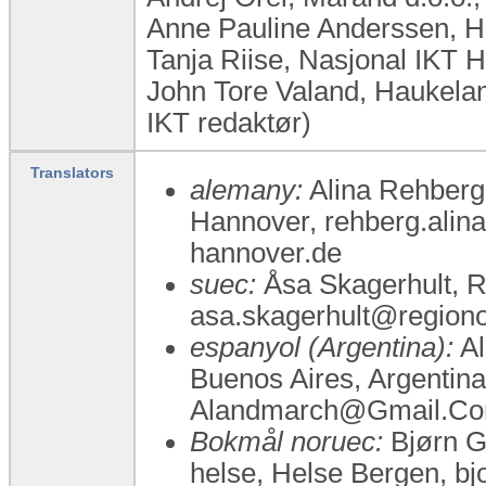
Anne Pauline Anderssen, 
Tanja Riise, Nasjonal IKT 
John Tore Valand, Haukelan
IKT redaktør)
Translators
alemany:
Alina Rehberg,
Hannover, rehberg.ali
hannover.de
suec:
Åsa Skagerhult, R
asa.skagerhult@regiono
espanyol (Argentina):
Al
Buenos Aires, Argenti
Alandmarch@Gmail.Co
Bokmål noruec:
Bjørn Gr
helse, Helse Bergen, b