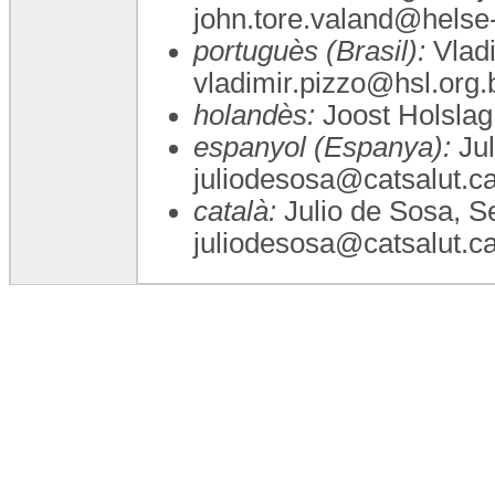
john.tore.valand@helse-
portuguès (Brasil):
Vladi
vladimir.pizzo@hsl.org.
holandès:
Joost Holslag
espanyol (Espanya):
Jul
juliodesosa@catsalut.ca
català:
Julio de Sosa, Se
juliodesosa@catsalut.ca