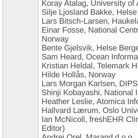
Koray Atalag, University o
Silje Ljosland Bakke, Hels
Lars Bitsch-Larsen, Haukel
Einar Fosse, National Centr
Norway
Bente Gjelsvik, Helse Ber
Sam Heard, Ocean Informati
Kristian Heldal, Telemark H
Hilde Hollås, Norway
Lars Morgan Karlsen, DIP
Shinji Kobayashi, National I
Heather Leslie, Atomica Inf
Hallvard Lærum, Oslo Univ
Ian McNicoll, freshEHR Cli
Editor)
Andrej Orel, Marand d.o.o.,