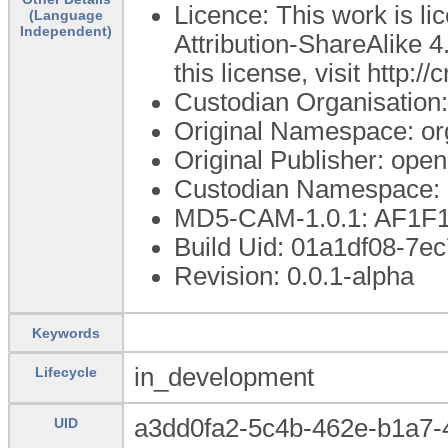
Licence: This work is 
(Language
Independent)
Attribution-ShareAlike 4
this license, visit http:
Custodian Organisatio
Original Namespace: or
Original Publisher: op
Custodian Namespace: 
MD5-CAM-1.0.1: AF1
Build Uid: 01a1df08-7
Revision: 0.0.1-alpha
Keywords
in_development
Lifecycle
a3dd0fa2-5c4b-462e-b1a7-
UID