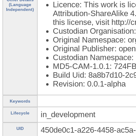
Licence: This work is 
(Language
Independent)
Attribution-ShareAlike 4
this license, visit http:
Custodian Organisatio
Original Namespace: or
Original Publisher: op
Custodian Namespace: 
MD5-CAM-1.0.1: 724
Build Uid: 8a8b7d10-2
Revision: 0.0.1-alpha
Keywords
in_development
Lifecycle
450de0c1-a226-4458-ac5a
UID