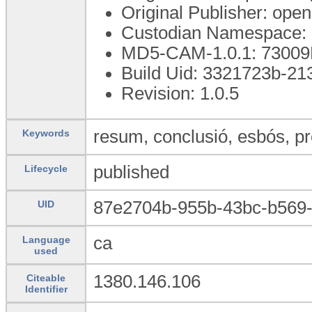
Original Publisher: op
Custodian Namespace: 
MD5-CAM-1.0.1: 730
Build Uid: 3321723b-2
Revision: 1.0.5
resum, conclusió, esbós, pre
Keywords
published
Lifecycle
87e2704b-955b-43bc-b569
UID
ca
Language
used
1380.146.106
Citeable
Identifier