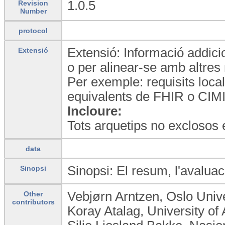
1.0.5
Revision
Number
protocol
Extensió: Informació addici
Extensió
o per alinear-se amb altres
Per exemple: requisits loca
equivalents de FHIR o CIMI
Incloure:
Tots arquetips no exclosos 
data
Sinopsi: El resum, l'avaluaci
Sinopsi
Vebjørn Arntzen, Oslo Univ
Other
contributors
Koray Atalag, University o