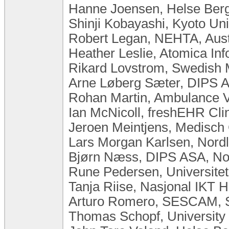
Hanne Joensen, Helse Be
Shinji Kobayashi, Kyoto Uni
Robert Legan, NEHTA, Aust
Heather Leslie, Atomica Inf
Rikard Lovstrom, Swedish 
Arne Løberg Sæter, DIPS 
Rohan Martin, Ambulance Vi
Ian McNicoll, freshEHR Cli
Jeroen Meintjens, Medisch
Lars Morgan Karlsen, Nor
Bjørn Næss, DIPS ASA, N
Rune Pedersen, Universite
Tanja Riise, Nasjonal IKT 
Arturo Romero, SESCAM, 
Thomas Schopf, University