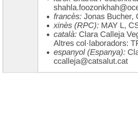
shahla.foozonkhah@oce
francès:
Jonas Bucher, 
xinès (RPC):
MAY L, CS
català:
Clara Calleja Veg
Altres col·laboradors
espanyol (Espanya):
Cla
ccalleja@catsalut.cat