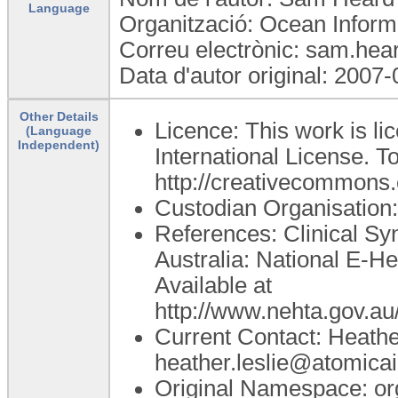
Language
Organització: Ocean Informa
Correu electrònic: sam.he
Data d'autor original: 2007
Other Details
Licence: This work is l
(Language
Independent)
International License. To
http://creativecommons.o
Custodian Organisatio
References: Clinical Syn
Australia: National E-He
Available at
http://www.nehta.gov.
Current Contact: Heathe
heather.leslie@atomica
Original Namespace: or