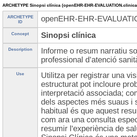
ARCHETYPE Sinopsi clínica (openEHR-EHR-EVALUATION.clinica
ARCHETYPE
openEHR-EHR-EVALUATION.
ID
Sinopsi clínica
Concept
Informe o resum narratiu so
Description
professional d’atenció sanit
Utilitza per registrar una v
Use
estructurat pot incloure pro
interpretació associada; co
dels aspectes més suaus i su
habitual és que aquest resu
com ara una consulta específ
resumir l'experiència de sal