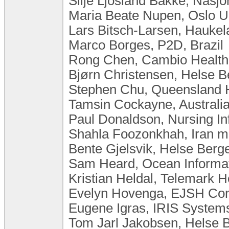
Silje Ljosland Bakke, Nasj
Maria Beate Nupen, Oslo U
Lars Bitsch-Larsen, Haukel
Marco Borges, P2D, Brazil
Rong Chen, Cambio Health
Bjørn Christensen, Helse 
Stephen Chu, Queensland He
Tamsin Cockayne, Australi
Paul Donaldson, Nursing Inf
Shahla Foozonkhah, Iran min
Bente Gjelsvik, Helse Ber
Sam Heard, Ocean Informati
Kristian Heldal, Telemark H
Evelyn Hovenga, EJSH Consu
Eugene Igras, IRIS Systems
Tom Jarl Jakobsen, Helse 