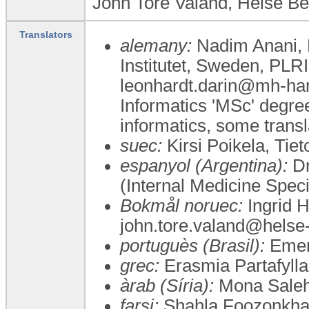
John Tore Valand, Helse B
Translators
alemany:
Nadim Anani, D
Institutet, Sweden, PLR
leonhardt.darin@mh-han
Informatics 'MSc' degre
informatics, some tran
suec:
Kirsi Poikela, Tie
espanyol (Argentina):
Dr
(Internal Medicine Speci
Bokmål noruec:
Ingrid 
john.tore.valand@helse
portuguès (Brasil):
Emers
grec:
Erasmia Partafylla
àrab (Síria):
Mona Sale
farsi:
Shahla Foozonkhah